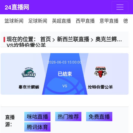
24直播网
篮球新闻
足球新闻
英超直播
西甲直播
意甲直播
德甲
现在的位置：
首页
>
新西兰联直播
>
奥克兰鳄蜥
VS坎特伯雷公羊
2026-06-03 15:00:00
已结束
VS
奥克兰鳄蜥
坎特伯雷公羊
咪咕直播
热门推荐
免费直播
直播
源：
腾讯体育