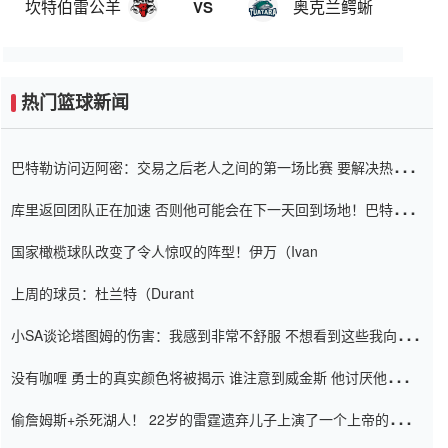
坎特伯雷公羊
奥克兰鳄蜥
VS
热门篮球新闻
巴特勒访问迈阿密：交易之后老人之间的第一场比赛 要解决热情的
怨恨
库里返回团队正在加速 否则他可能会在下一天回到场地！巴特勒迈
阿密的纸牌游戏引起了人们的关注
国家橄榄球队改变了令人惊叹的阵型！伊万（Ivan
上周的球员：杜兰特（Durant
小SA谈论塔图姆的伤害：我感到非常不舒服 不想看到这些我向他
道歉
没有咖喱 勇士的真实颜色将被揭示 谁注意到威金斯 他讨厌他的老
老板
偷詹姆斯+杀死湖人！ 22岁的雷霆遗弃儿子上演了一个上帝的剧
本：疯狂的反击争夺1亿元人民币的合同