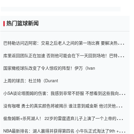
热门篮球新闻
巴特勒访问迈阿密：交易之后老人之间的第一场比赛 要解决热情的
怨恨
库里返回团队正在加速 否则他可能会在下一天回到场地！巴特勒迈
阿密的纸牌游戏引起了人们的关注
国家橄榄球队改变了令人惊叹的阵型！伊万（Ivan
上周的球员：杜兰特（Durant
小SA谈论塔图姆的伤害：我感到非常不舒服 不想看到这些我向他
道歉
没有咖喱 勇士的真实颜色将被揭示 谁注意到威金斯 他讨厌他的老
老板
偷詹姆斯+杀死湖人！ 22岁的雷霆遗弃儿子上演了一个上帝的剧
本：疯狂的反击争夺1亿元人民币的合同
NBA最新排名：湖人赢得并获得第四名 小牛队正式淘汰了9th + 76