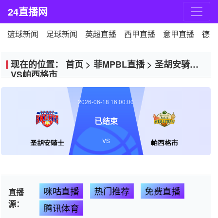
24直播网
篮球新闻
足球新闻
英超直播
西甲直播
意甲直播
德甲
现在的位置：
首页
>
菲MPBL直播
>
圣胡安骑士
VS帕西格市
2026-06-18 16:00:00
已结束
VS
圣胡安骑士
帕西格市
咪咕直播
热门推荐
免费直播
直播
源：
腾讯体育