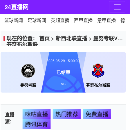
24直播网
篮球新闻
足球新闻
英超直播
西甲直播
意甲直播
德甲
现在的位置：
首页
>
新西北联直播
>
曼努考联VS
芬奇布尔斯联
2026-05-29 15:00:00
已结束
VS
曼努考联
芬奇布尔斯联
咪咕直播
热门推荐
免费直播
直播
源：
腾讯体育