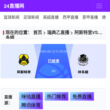
24直播网
篮球新闻
足球新闻
英超直播
西甲直播
意甲直播
德甲
现在的位置：
首页
>
瑞典乙直播
>
阿斯特里VS林
多姆
2026-06-12 01:30:00
已结束
VS
阿斯特里
林多姆
咪咕直播
热门推荐
免费直播
直播
源：
腾讯体育