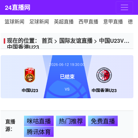
24直播网
篮球新闻
足球新闻
英超直播
西甲直播
意甲直播
德甲
现在的位置：
首页
>
国际友谊直播
>
中国U23VS
中国香港U23
2026-06-12 19:30:00
已结束
VS
中国U23
中国香港U23
咪咕直播
热门推荐
免费直播
直播
源：
腾讯体育