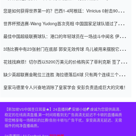
震惊
您是如何获得世界第一的？巴西1-4阿根廷：Vinicius 0射击90分钟
内
世界杯预选赛-Wang Yudong首次亮相 中国国家足球队错过了世界
杯0-2
最佳中国超级联赛球队：港口的年轻球员在一场战斗中闻名 伊万放
弃了泰桑（Taishan）
3场比赛中有23张射门在底部 郭安无效传球 鸟儿被用来摆脱它
Setien痴迷于三名后卫
花钱找麻烦！切尔西以5200万美元的价格购买了菲利克斯 签了7年
并在半年内租了夏窗口
缺少英超联赛金靴位三连胜 海拉德落后6球 只有两个连续三个连续
三靴
皇家马德里令人兴奋地消除了皇家学会 安彭负责造成巨大的灾难！
【新加坡VS中国圣日耳曼★】24直播网☯️安娜小姐☯️虔诚为您提供高清、
稳定的在线高清直播,第一时间观看到无广告高清无延迟不卡顿的直播画质
带您畅享每一场精彩的比赛!告别卡顿与广告干扰，享受高清无延迟、无需
插件的纯净直播画质。
24直播网 | All Football App
网站地图