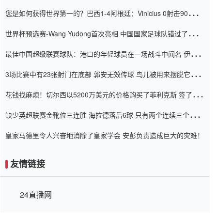
震惊
您是如何获得世界第一的？巴西1-4阿根廷：Vinicius 0射击90分钟
内
世界杯预选赛-Wang Yudong首次亮相 中国国家足球队错过了世界
杯0-2
最佳中国超级联赛球队：港口的年轻球员在一场战斗中闻名 伊万放
弃了泰桑（Taishan）
3场比赛中有23张射门在底部 郭安无效传球 鸟儿被用来摆脱它
Setien痴迷于三名后卫
花钱找麻烦！切尔西以5200万美元的价格购买了菲利克斯 签了7年
并在半年内租了夏窗口
缺少英超联赛金靴位三连胜 海拉德落后6球 只有两个连续三个连续
三靴
皇家马德里令人兴奋地消除了皇家学会 安彭负责造成巨大的灾难！
友情链接
24直播网